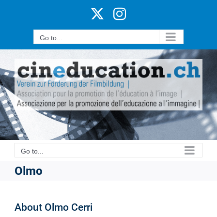
Skip
X
Instagram
to
content
Go to...
Go to...
Olmo
About
Olmo Cerri