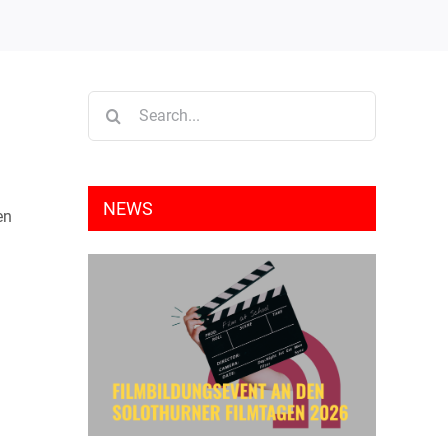
Search
for:
NEWS
en