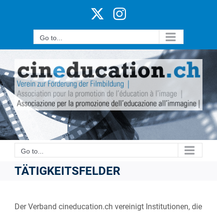
Skip
X
Instagram
to
content
Go to...
Go to...
TÄTIGKEITSFELDER
Der Verband cineducation.ch vereinigt Institutionen, die