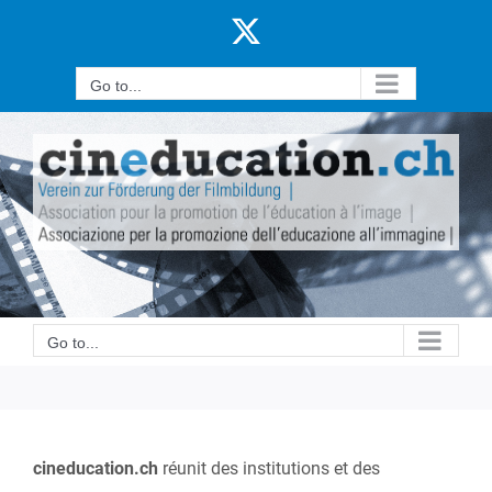
Skip
X
to
content
Go to...
Go to...
cineducation.ch
réunit des institutions et des