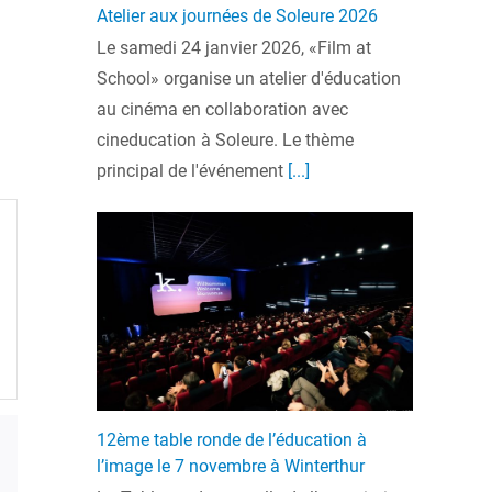
Atelier aux journées de Soleure 2026
Le samedi 24 janvier 2026, «Film at
School» organise un atelier d'éducation
au cinéma en collaboration avec
cineducation à Soleure. Le thème
principal de l'événement
[...]
12ème table ronde de l’éducation à
l’image le 7 novembre à Winterthur