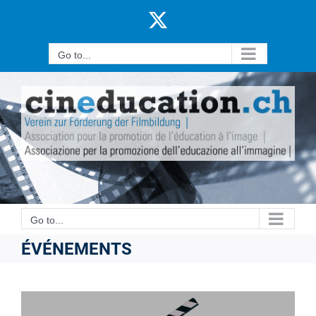
Skip
X
to
content
Go to...
Go to...
ÉVÉNEMENTS