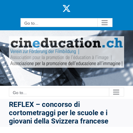
Skip
X
to
content
Go to...
Go to...
REFLEX – concorso di
cortometraggi per le scuole e i
giovani della Svizzera francese