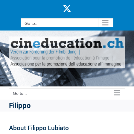
Skip
X
to
content
Go to...
Go to...
Filippo
About
Filippo Lubiato