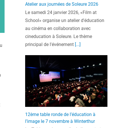
Atelier aux journées de Soleure 2026
Le samedi 24 janvier 2026, «Film at
School» organise un atelier d'éducation
au cinéma en collaboration avec
cineducation à Soleure. Le thème
principal de l'événement
[...]
ou
n
t
12ème table ronde de l’éducation à
l’image le 7 novembre à Winterthur