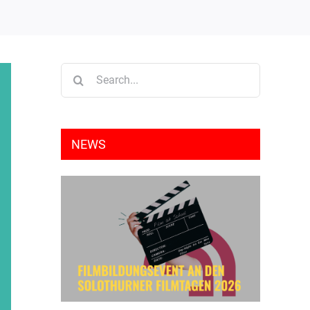
Search
for:
NEWS