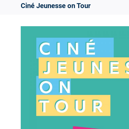
Ciné Jeunesse on Tour
View
Larger
Image