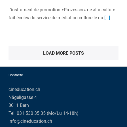
L'instrument de promotion «Prozessor» de «La culture
fait école» du service de médiation culturelle du
[...]
LOAD MORE POSTS
Contacte
cineducation.ch
Nägeligasse 4
3011 Bern
Tel. 031 530 35 35 (Mo/Lu 14-18h)
info@cineducation.ch