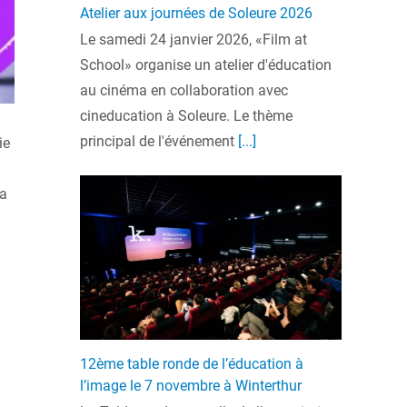
Atelier aux journées de Soleure 2026
Le samedi 24 janvier 2026, «Film at
School» organise un atelier d'éducation
au cinéma en collaboration avec
cineducation à Soleure. Le thème
principal de l'événement
[...]
ie
la
12ème table ronde de l’éducation à
l’image le 7 novembre à Winterthur