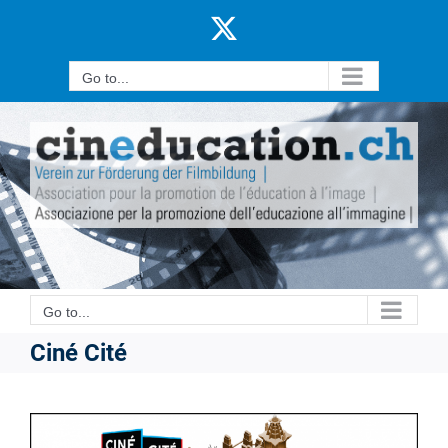
Skip
X
to
content
Go to...
Go to...
Ciné Cité
View