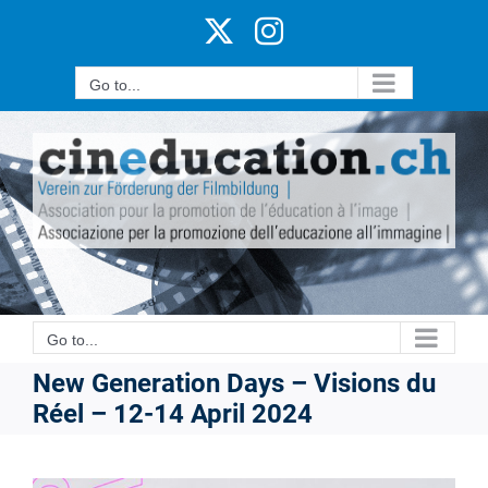
Skip
X
Instagram
to
content
Go to...
Go to...
New Generation Days – Visions du
Réel – 12-14 April 2024