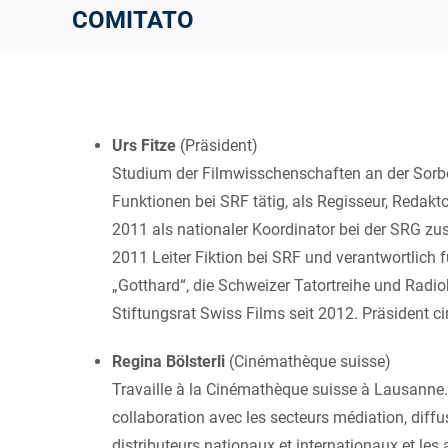
COMITATO
Urs Fitze
(Präsident)
Studium der Filmwisschenschaften an der Sorbo
Funktionen bei SRF tätig, als Regisseur, Redakt
2011 als nationaler Koordinator bei der SRG zu
2011 Leiter Fiktion bei SRF und verantwortlich f
„Gotthard“, die Schweizer Tatortreihe und Radi
Stiftungsrat Swiss Films seit 2012. Präsident c
Regina Bölsterli
(Cinémathèque suisse)
Travaille à la Cinémathèque suisse à Lausanne.
collaboration avec les secteurs médiation, diff
distributeurs nationaux et internationaux et les