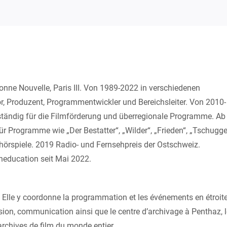
nne Nouvelle, Paris III. Von 1989-2022 in verschiedenen
or, Produzent, Programmentwickler und Bereichsleiter. Von 2010-
ständig für die Filmförderung und überregionale Programme. Ab
ür Programme wie „Der Bestatter“, „Wilder“, „Frieden“, „Tschugge
ohörspiele. 2019 Radio- und Fernsehpreis der Ostschweiz.
ineducation seit Mai 2022.
 Elle y coordonne la programmation et les événements en étroit
usion, communication ainsi que le centre d’archivage à Penthaz, 
 archives de film du monde entier.