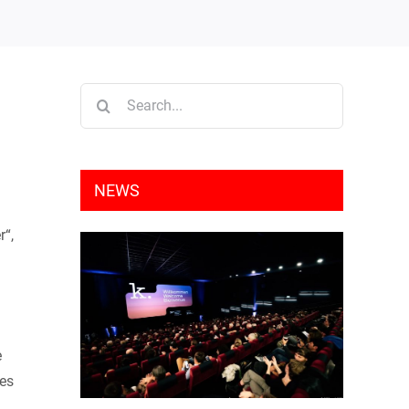
Search
for:
NEWS
r“,
e
les