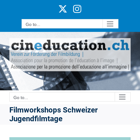
Skip
X
Instagram
to
content
Go to...
Go to...
Filmworkshops Schweizer
Jugendfilmtage