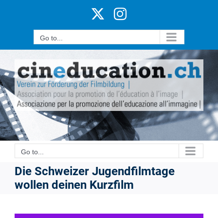
Skip
X
Instagram
to
content
Go to...
Go to...
Die Schweizer Jugendfilmtage
wollen deinen Kurzfilm