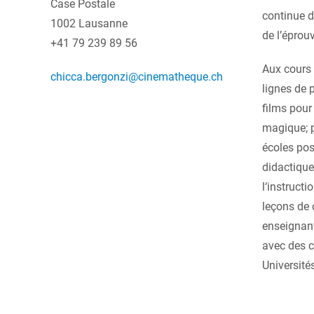
Case Postale
continue d
1002 Lausanne
de l’éprouv
+41 79 239 89 56
Aux cours 
chicca.bergonzi@cinematheque.ch
lignes de 
films pour
magique; p
écoles po
didactique
l‘instruct
leçons de 
enseignant
avec des c
Université