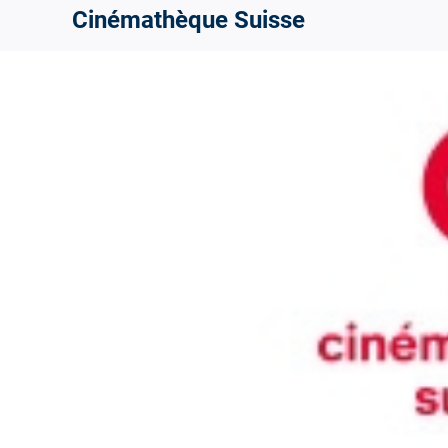
Cinémathèque Suisse
View
Larger
Image