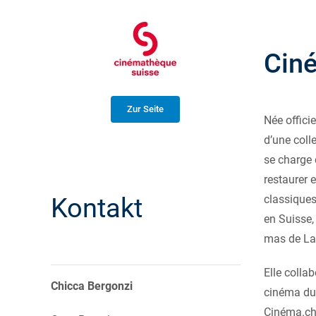
Cin
Zur Seite
Née offic
d’une coll
se charge 
restaurer 
Kontakt
classique
en Suisse
mas de Lau
Elle colla
Chicca Bergonzi
cinéma du 
Cinéma.ch 