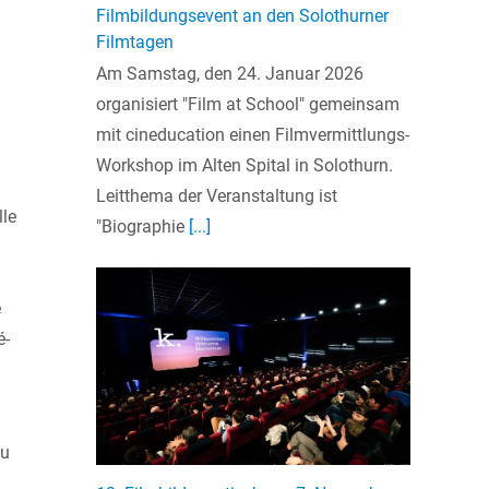
Filmbildungsevent an den Solothurner
Filmtagen
Am Samstag, den 24. Januar 2026
organisiert "Film at School" gemeinsam
mit cineducation einen Filmvermittlungs-
Workshop im Alten Spital in Solothurn.
Leitthema der Veranstaltung ist
lle
"Biographie
[...]
é
é-
au